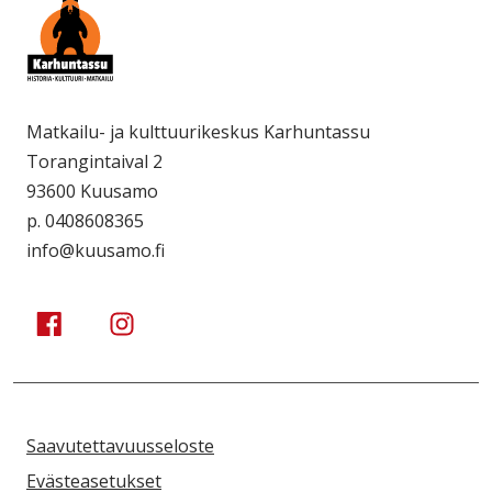
Matkailu- ja kulttuurikeskus Karhuntassu
Torangintaival 2
93600 Kuusamo
p. 0408608365
info@kuusamo.fi
Kuusamo Karhuntassu
Kuusamo Karhuntassu
Saavutettavuusseloste
Evästeasetukset