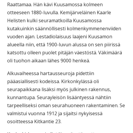
Raattamaa. Hän kävi Kuusamossa kolmeen
otteeseen 1880-luvulla. Kemijärveläinen Kaarle
Helisten kulki seuramatkoilla Kuusamossa
kutakuinkin säännöllisesti kolmenkymmenenviiden
vuoden ajan. Lestadiolaisuus laajeni Kuusamon
alueella niin, että 1900-luvun alussa on sen piirissä
katsottu olleen puolet pitäjän väestöstä. Väkimäärä
oli tuohon aikaan lähes 9000 henkeä.
Alkuvaiheessa hartausseuroja pidettiin
pääasiallisesti kodeissa. Kirkonkylässä oli
seurapaikkana lisäksi myös julkinen rakennus,
kunnantupa. Seurayleisön lisääntyessä nähtiin
tarpeelliseksi oman seurahuoneen rakentaminen. Se
valmistui vuonna 1912 ja sijaitsi nykyisessä
osoitteessa Kitkantie 23.