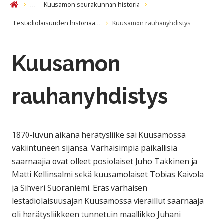
…
Kuusamon seurakunnan historia
Etusivu
Lestadiolaisuuden historiaa…
Kuusamon rauhanyhdistys
Kuusamon
rauhanyhdistys
1870-luvun aikana herätysliike sai Kuusamossa
vakiintuneen sijansa. Varhaisimpia paikallisia
saarnaajia ovat olleet posiolaiset Juho Takkinen ja
Matti Kellinsalmi sekä kuusamolaiset Tobias Kaivola
ja Sihveri Suoraniemi. Eräs varhaisen
lestadiolaisuusajan Kuusamossa vieraillut saarnaaja
oli herätysliikkeen tunnetuin maallikko Juhani