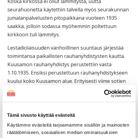
Koska kirkossa ei ollut lämmitystä, uutta
seurahuonetta käytettiin talvella myös seurakunnan
jumalanpalvelusten pitopaikkana vuoteen 1935
saakka, jolloin sodassa myöhemmin poltettuun
kirkkoon tuli lämmitys.
Lestadiolaisuuden vanhoillinen suuntaus järjestää
toimintansa paikallisten rauhanyhdistysten kautta.
Kuusamon rauhanyhdistys perustettiin vasta
1.10.1935. Ensiksi perustettuun rauhanyhdistykseen
kuului koko Kuusamon alue. Erityisesti viime sotien
jälkeen rauhanyhdistyksiä perustettiin Kuusamoon
myös sivukylille, niin että yksittäisiä yhdistyksiä
kunnan alueella on ollut eri aikoina yhteensä 25.
Nykyisin niitä on kuusi.
Tämä sivusto käyttää evästeitä
Käytämme evästeitä tarjoamamme sisällön ja mainosten
Yhdistyksen 1912 valmistunut seurahuone oli sekä
räätälöimiseen, sosiaalisen median ominaisuuksien
talvi- että jatkosodan aikana armeijan käytössä ja se