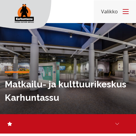
Hyppää sisältöön
Valikko
Etusivu
Matkailu- ja kulttuurikeskus
Karhuntassu