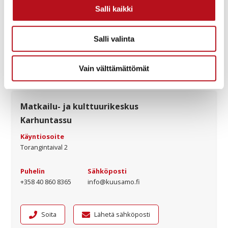
Salli kaikki
Tapahtumia Kuusamossa
Salli valinta
Vain välttämättömät
Matkailu- ja kulttuurikeskus
Karhuntassu
Käyntiosoite
Torangintaival 2
Puhelin
Sähköposti
+358 40 860 8365
info@kuusamo.fi
Soita
Lähetä sähköposti