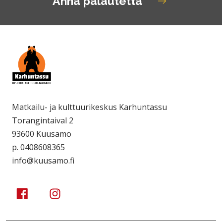
Anna palautetta
Matkailu- ja kulttuurikeskus Karhuntassu
Torangintaival 2
93600 Kuusamo
p. 0408608365
info@kuusamo.fi
Kuusamo Karhuntassu
Kuusamo Karhuntassu