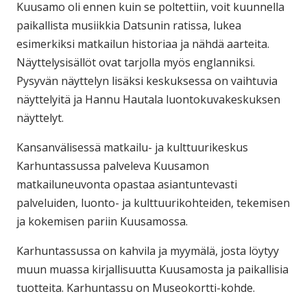
Kuusamo oli ennen kuin se poltettiin, voit kuunnella
paikallista musiikkia Datsunin ratissa, lukea
esimerkiksi matkailun historiaa ja nähdä aarteita.
Näyttelysisällöt ovat tarjolla myös englanniksi.
Pysyvän näyttelyn lisäksi keskuksessa on vaihtuvia
näyttelyitä ja Hannu Hautala luontokuvakeskuksen
näyttelyt.
Kansanvälisessä matkailu- ja kulttuurikeskus
Karhuntassussa palveleva Kuusamon
matkailuneuvonta opastaa asiantuntevasti
palveluiden, luonto- ja kulttuurikohteiden, tekemisen
ja kokemisen pariin Kuusamossa.
Karhuntassussa on kahvila ja myymälä, josta löytyy
muun muassa kirjallisuutta Kuusamosta ja paikallisia
tuotteita. Karhuntassu on Museokortti-kohde.