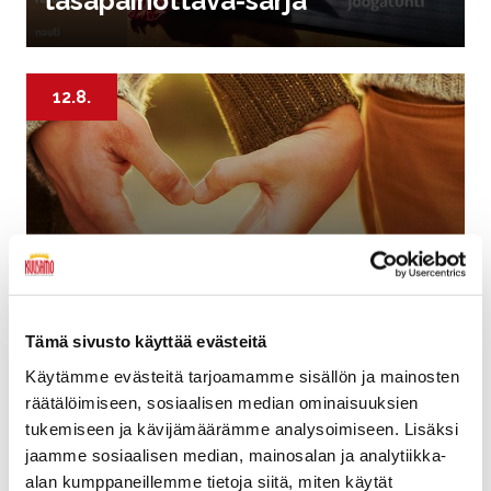
tasapainottava-sarja
12.8.
Israel Sydämellä- ilta
Tämä sivusto käyttää evästeitä
Käytämme evästeitä tarjoamamme sisällön ja mainosten
13.8.
räätälöimiseen, sosiaalisen median ominaisuuksien
tukemiseen ja kävijämäärämme analysoimiseen. Lisäksi
jaamme sosiaalisen median, mainosalan ja analytiikka-
alan kumppaneillemme tietoja siitä, miten käytät