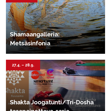
Shamaangalleria:
Metsäsinfonia
27.4.
–
28.9.
Shakta Joogatunti/Tri-Dosha