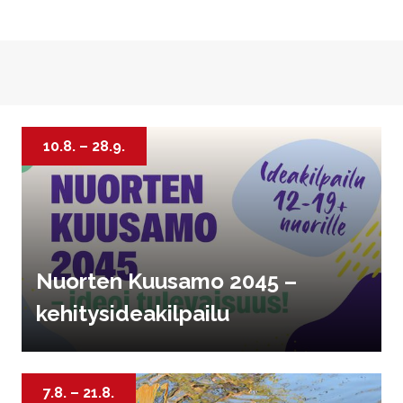
Ohita upotus
10.8.
–
28.9.
Nuorten Kuusamo 2045 –
kehitysideakilpailu
7.8.
–
21.8.