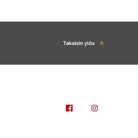
Takaisin ylös
Kuusamo Karhuntassu
Kuusamo Karhunta