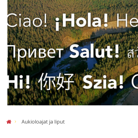
Aukioloajat ja liput
Etusivu