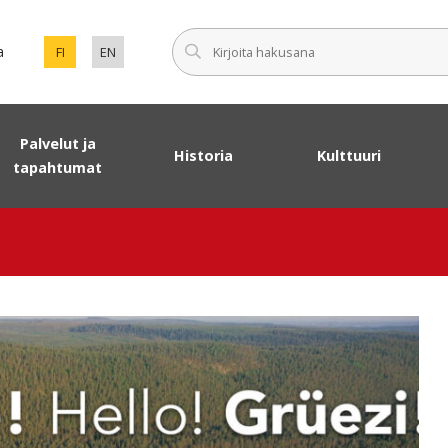
Syötä haku
a
FI
EN
VAIHDA SIVUSTON KIELEKSI SUOMI.
SET ENGLISH AS THE LANGUAGE OF THE PAGE.
Palvelut ja
Historia
Kulttuuri
tapahtumat