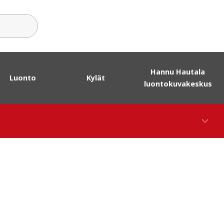
sanat
Hannu Hautala
Luonto
Kylät
luontokuvakeskus