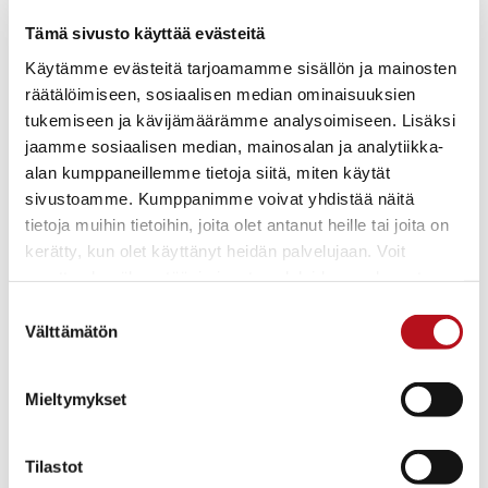
Tämä sivusto käyttää evästeitä
Metsätalouden juuret Kuusamossa ovat 1800-
Käytämme evästeitä tarjoamamme sisällön ja mainosten
räätälöimiseen, sosiaalisen median ominaisuuksien
luvun tervanpoltossa.
tukemiseen ja kävijämäärämme analysoimiseen. Lisäksi
Tervaa valmistettiin lähinnä Etelä-Kuusamossa ja sitä
jaamme sosiaalisen median, mainosalan ja analytiikka-
kuljetettiin Ouluun ja Vienanmerelle. Suurin osa
alan kumppaneillemme tietoja siitä, miten käytät
sivustoamme. Kumppanimme voivat yhdistää näitä
tukeista uitettiin sahattaviksi Iijoen vesistön kautta,
tietoja muihin tietoihin, joita olet antanut heille tai joita on
mutta lisäksi Vienanmerelle Savina-, Avento-, Kitka-
kerätty, kun olet käyttänyt heidän palvelujaan. Voit
ja Oulankajokia pitkin. Vesireittien ansioista savotat
muuttaa hyväksyntääsi sivuston alalaidassa olevasta
ja uitot tarjosivat elantoa pientilallisille ja tilattomille.
Evästeasetukset
- linkistä.
Suostumuksen
Välttämätön
valinta
Ensimmäinen maailmansota sulki Suomen ja Venäjän
välisen rajan ja uitto Venäjän puolelle loppui.
Mieltymykset
Muutamia sahoja toimi Kuusamossa paikallisesti
koskiin rakennettujen myllyjen ja liippatehtaiden
Tilastot
yhteydessä. Ensimmäinen paikallinen höyrysaha,