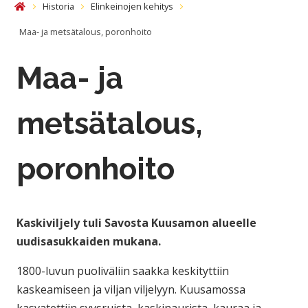
Historia
Elinkeinojen kehitys
Etusivu
Maa- ja metsätalous, poronhoito
Maa- ja
metsätalous,
poronhoito
Kaskiviljely tuli Savosta Kuusamon alueelle
uudisasukkaiden mukana.
1800-luvun puoliväliin saakka keskityttiin
kaskeamiseen ja viljan viljelyyn. Kuusamossa