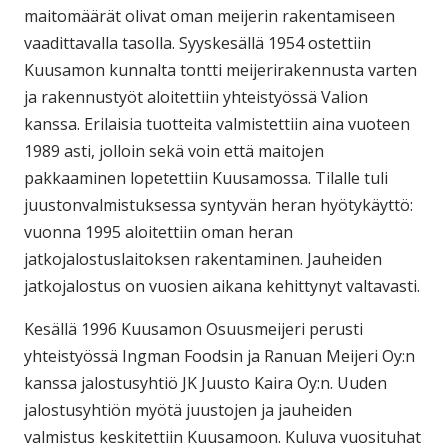
maitomäärät olivat oman meijerin rakentamiseen
vaadittavalla tasolla. Syyskesällä 1954 ostettiin
Kuusamon kunnalta tontti meijerirakennusta varten
ja rakennustyöt aloitettiin yhteistyössä Valion
kanssa. Erilaisia tuotteita valmistettiin aina vuoteen
1989 asti, jolloin sekä voin että maitojen
pakkaaminen lopetettiin Kuusamossa. Tilalle tuli
juustonvalmistuksessa syntyvän heran hyötykäyttö:
vuonna 1995 aloitettiin oman heran
jatkojalostuslaitoksen rakentaminen. Jauheiden
jatkojalostus on vuosien aikana kehittynyt valtavasti.
Kesällä 1996 Kuusamon Osuusmeijeri perusti
yhteistyössä Ingman Foodsin ja Ranuan Meijeri Oy:n
kanssa jalostusyhtiö JK Juusto Kaira Oy:n. Uuden
jalostusyhtiön myötä juustojen ja jauheiden
valmistus keskitettiin Kuusamoon. Kuluva vuosituhat