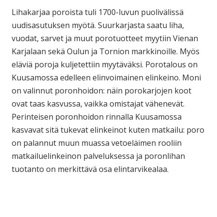
Lihakarjaa poroista tuli 1700-luvun puolivälissä
uudisasutuksen myötä. Suurkarjasta saatu liha,
vuodat, sarvet ja muut porotuotteet myytiin Vienan
Karjalaan sekä Oulun ja Tornion markkinoille. Myös
eläviä poroja kuljetettiin myytäväksi. Porotalous on
Kuusamossa edelleen elinvoimainen elinkeino. Moni
on valinnut poronhoidon: näin porokarjojen koot
ovat taas kasvussa, vaikka omistajat vähenevät.
Perinteisen poronhoidon rinnalla Kuusamossa
kasvavat sitä tukevat elinkeinot kuten matkailu: poro
on palannut muun muassa vetoeläimen rooliin
matkailuelinkeinon palveluksessa ja poronlihan
tuotanto on merkittävä osa elintarvikealaa.