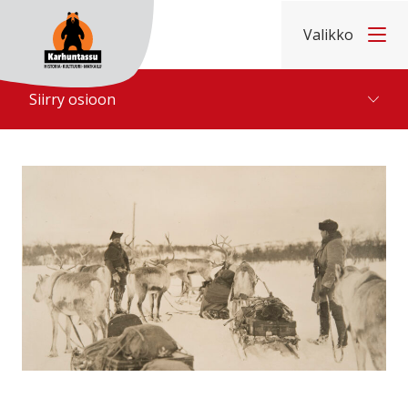
Hyppää sisältöön
Valikko
Etusivu
Siirry osioon