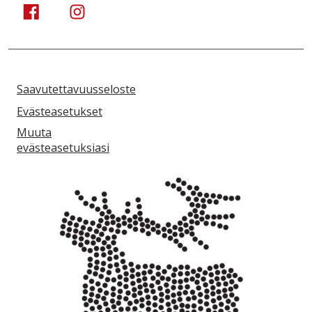
Kuusamo Karhuntassu
Kuusamo Karhuntassu
Saavutettavuusseloste
Evästeasetukset
Muuta
evästeasetuksiasi