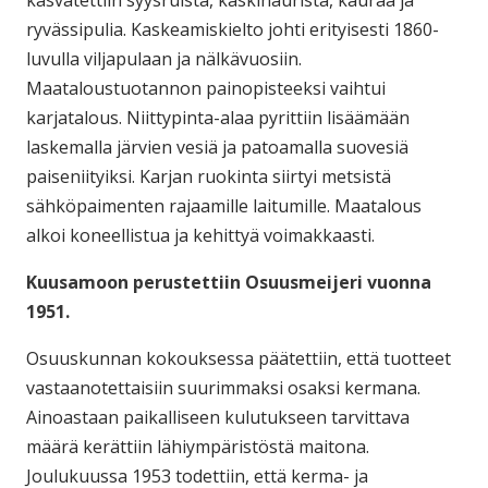
kasvatettiin syysruista, kaskinaurista, kauraa ja
ryvässipulia. Kaskeamiskielto johti erityisesti 1860-
luvulla viljapulaan ja nälkävuosiin.
Maataloustuotannon painopisteeksi vaihtui
karjatalous. Niittypinta-alaa pyrittiin lisäämään
laskemalla järvien vesiä ja patoamalla suovesiä
paiseniityiksi. Karjan ruokinta siirtyi metsistä
sähköpaimenten rajaamille laitumille. Maatalous
alkoi koneellistua ja kehittyä voimakkaasti.
Kuusamoon perustettiin Osuusmeijeri vuonna
1951.
Osuuskunnan kokouksessa päätettiin, että tuotteet
vastaanotettaisiin suurimmaksi osaksi kermana.
Ainoastaan paikalliseen kulutukseen tarvittava
määrä kerättiin lähiympäristöstä maitona.
Joulukuussa 1953 todettiin, että kerma- ja