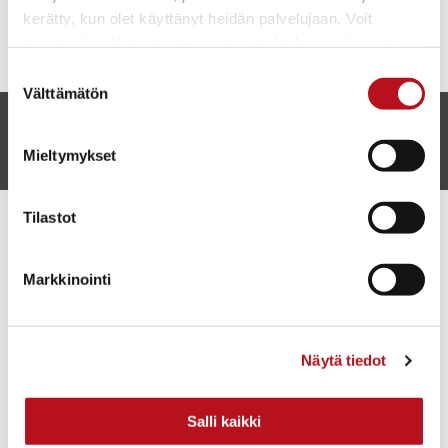
kerätty, kun olet käyttänyt heidän palvelujaan. Voit
muuttaa hyväksyntääsi sivuston alalaidassa olevasta
Evästeasetukset
- linkistä.
Suostumuksen
Välttämätön
valinta
Anna palautetta
Mieltymykset
Tilastot
Markkinointi
Matkailu- ja kulttuurikeskus Karhuntassu
Näytä tiedot
Torangintaival 2
93600 Kuusamo
Salli kaikki
p. 0408608365