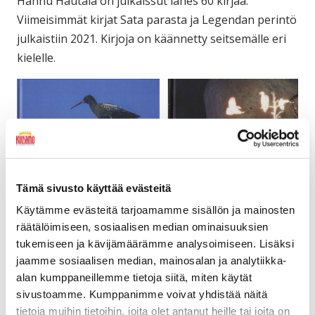
Hannu Hautala on julkaissut lähes 60 kirjaa.
Viimeisimmät kirjat Sata parasta ja Legendan perintö
julkaistiin 2021. Kirjoja on käännetty seitsemälle eri
kielelle.
Tämä sivusto käyttää evästeitä
Käytämme evästeitä tarjoamamme sisällön ja mainosten
räätälöimiseen, sosiaalisen median ominaisuuksien
tukemiseen ja kävijämäärämme analysoimiseen. Lisäksi
Kirjat ovat esillä luontokuvakeskuksen galleriassa.
jaamme sosiaalisen median, mainosalan ja analytiikka-
alan kumppaneillemme tietoja siitä, miten käytät
Koko Hannu Hautalan kirjatuotanto
sivustoamme. Kumppanimme voivat yhdistää näitä
tietoja muihin tietoihin, joita olet antanut heille tai joita on