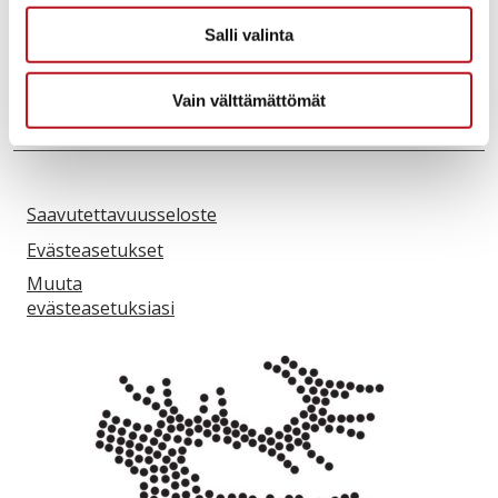
info@kuusamo.fi
Salli valinta
Kuusamo Karhuntassu
Kuusamo Karhuntassu
Vain välttämättömät
Saavutettavuusseloste
Evästeasetukset
Muuta
evästeasetuksiasi