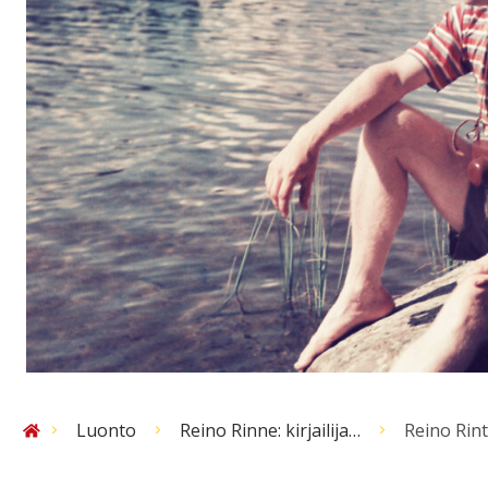
Luonto
Reino Rinne: kirjailija…
Reino Rin
Etusivu