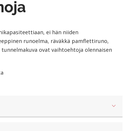
noja
ikapasiteettiaan, ei hän niiden
a eeppinen runoelma, räväkkä pamflettiruno,
nen tunnelmakuva ovat vaihtoehtoja olennaisen
ta