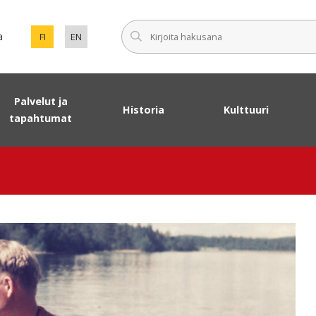
Syötä haku
a
FI
EN
VAIHDA SIVUSTON KIELEKSI SUOMI.
SET ENGLISH AS THE LANGUAGE OF THE PAGE.
Palvelut ja
Historia
Kulttuuri
tapahtumat