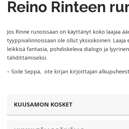
Reino Rinteen ru
Jos Rinne runoissaan on käyttänyt koko laajaa ään
tyyppivalinnoissaan ole ollut yksioikoinen. Laaj
leikkisä fantasia, pohdiskeleva dialogo ja lyyri
tähdittämiseksi.
– Soile Seppä, ote kirjan kirjoittajan alkupuhees
KUUSAMON KOSKET