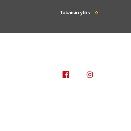
Takaisin ylös
Kuusamo Karhuntassu
Kuusamo Karhunta