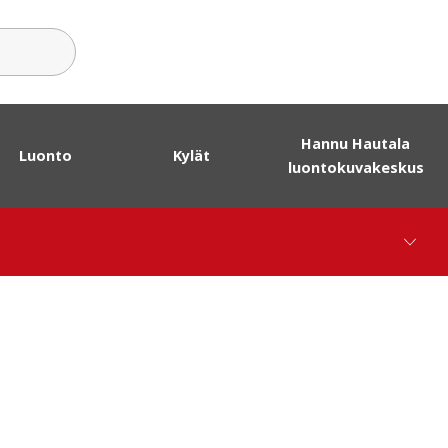
sanat
Hannu Hautala
Luonto
Kylät
luontokuvakeskus