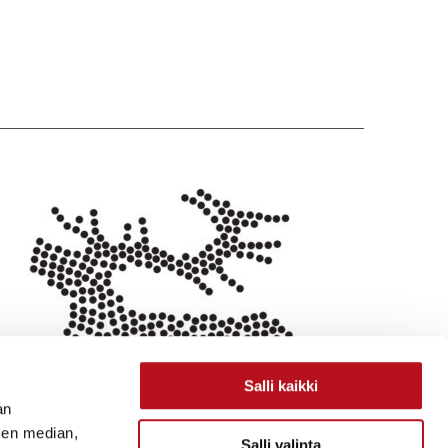
Salli kaikki
an
sen median,
Salli valinta