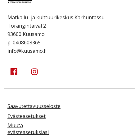
Matkailu- ja kulttuurikeskus Karhuntassu
Torangintaival 2
93600 Kuusamo
p. 0408608365
info@kuusamo.fi
Kuusamo Karhuntassu
Kuusamo Karhuntassu
Saavutettavuusseloste
Evästeasetukset
Muuta
evästeasetuksiasi