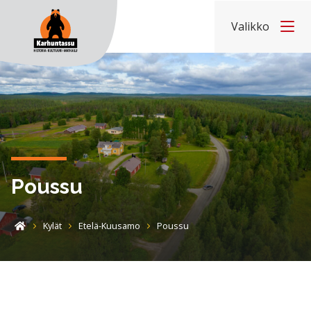
Hyppää sisältöön
Valikko
Etusivu
Poussu
Kylät
Etelä-Kuusamo
Poussu
Etusivu