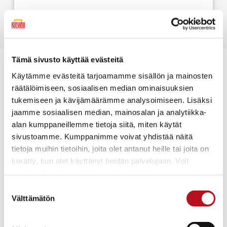
Tämä sivusto käyttää evästeitä
Käytämme evästeitä tarjoamamme sisällön ja mainosten
räätälöimiseen, sosiaalisen median ominaisuuksien
Etelä-Kuusamon kylät
tukemiseen ja kävijämäärämme analysoimiseen. Lisäksi
jaamme sosiaalisen median, mainosalan ja analytiikka-
alan kumppaneillemme tietoja siitä, miten käytät
sivustoamme. Kumppanimme voivat yhdistää näitä
tietoja muihin tietoihin, joita olet antanut heille tai joita on
kerätty, kun olet käyttänyt heidän palvelujaan. Voit
muuttaa hyväksyntääsi sivuston alalaidassa olevasta
Evästeasetukset
- linkistä.
Suostumuksen
Välttämätön
valinta