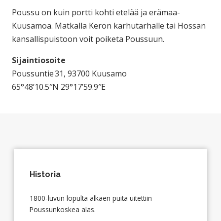
Poussu on kuin portti kohti etelää ja erämaa-
Kuusamoa. Matkalla Keron karhutarhalle tai Hossan
kansallispuistoon voit poiketa Poussuun.
Sijaintiosoite
Poussuntie 31, 93700 Kuusamo
65°48’10.5″N 29°17’59.9″E
Historia
1800-luvun lopulta alkaen puita uitettiin
Poussunkoskea alas.