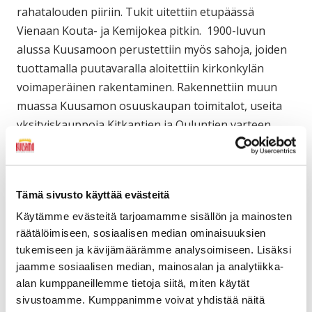
rahatalouden piiriin. Tukit uitettiin etupäässä
Vienaan Kouta- ja Kemijokea pitkin. 1900-luvun
alussa Kuusamoon perustettiin myös sahoja, joiden
tuottamalla puutavaralla aloitettiin kirkonkylän
voimaperäinen rakentaminen. Rakennettiin muun
muassa Kuusamon osuuskaupan toimitalot, useita
yksityiskauppoja Kitkantien ja Ouluntien varteen,
aluesairaala. apteekki, kansanopisto, ruotsalaisen
Berggrenin metsäyhtiön toimitilat ja paljon muuta.
Näin sai alkunsa kirkonkylän nopea kehittyminen
Tämä sivusto käyttää evästeitä
pitäjän monipuoliseksi keskustaajamaksi.
Käytämme evästeitä tarjoamamme sisällön ja mainosten
Kuusamo oli 1800-luvun puoliväliin saakka muusta
räätälöimiseen, sosiaalisen median ominaisuuksien
Suomesta etäällä oleva pitäjä, jossa vieraita kävi
tukemiseen ja kävijämäärämme analysoimiseen. Lisäksi
harvoin. Tilanne alkoi muuttua sen jälkeen, kun
jaamme sosiaalisen median, mainosalan ja analytiikka-
alan kumppaneillemme tietoja siitä, miten käytät
hevosella liikennöitävissä oleva maantie Ouluun
sivustoamme. Kumppanimme voivat yhdistää näitä
valmistui ennen 1800-luvun puoliväliä. Kun myös