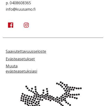
p. 0408608365
info@kuusamo.fi
Kuusamo Karhuntassu
Kuusamo Karhuntassu
Saavutettavuusseloste
Evästeasetukset
Muuta
evästeasetuksiasi