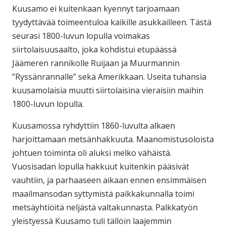
Kuusamo ei kuitenkaan kyennyt tarjoamaan
tyydyttävää toimeentuloa kaikille asukkailleen. Tästä
seurasi 1800-luvun lopulla voimakas
siirtolaisuusaalto, joka kohdistui etupäässä
Jäämeren rannikolle Ruijaan ja Muurmannin
”Ryssänrannalle” sekä Amerikkaan. Useita tuhansia
kuusamolaisia muutti siirtolaisina vieraisiin maihin
1800-luvun lopulla.
Kuusamossa ryhdyttiin 1860-luvulta alkaen
harjoittamaan metsänhakkuuta. Maanomistusoloista
johtuen toiminta oli aluksi melko vähäistä.
Vuosisadan lopulla hakkuut kuitenkin pääsivät
vauhtiin, ja parhaaseen aikaan ennen ensimmäisen
maailmansodan syttymistä paikkakunnalla toimi
metsäyhtiöitä neljästä valtakunnasta. Palkkatyön
yleistyessä Kuusamo tuli tällöin laajemmin