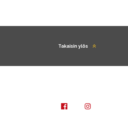
Takaisin ylös
Kuusamo Karhuntassu
Kuusamo Karhunta