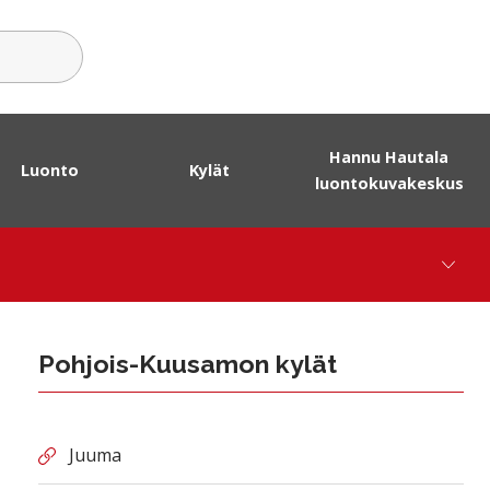
sanat
Hannu Hautala
Luonto
Kylät
luontokuvakeskus
Pohjois-Kuusamon kylät
Juuma