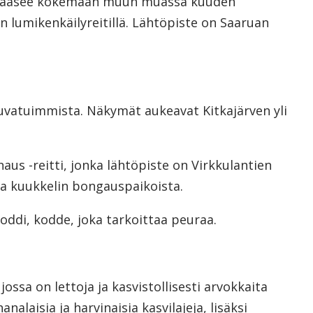
 pääsee kokemaan muun muassa kuuden
rin lumikenkäilyreitillä. Lähtöpiste on Saaruan
vatuimmista. Näkymät aukeavat Kitkajärven yli
aus -reitti, jonka lähtöpiste on Virkkulantien
ta kuukkelin bongauspaikoista.
ddi, kodde, joka tarkoittaa peuraa.
ssa on lettoja ja kasvistollisesti arvokkaita
nalaisia ja harvinaisia kasvilajeja, lisäksi