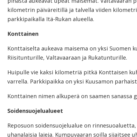
pihasta aukeavat upeat maisemat. Valtavaaran
kilometrin päiväreitillä ja talvella viiden kilomet
parkkipaikalla Itä-Rukan alueella.
Konttainen
Konttaiselta aukeava maisema on yksi Suomen ku
Riisitunturille, Valtavaaraan ja Rukatunturille.
Huipulle vie kaksi kilometriä pitkä Konttaisen kuh
varrella. Parkkipaikka on yksi Kuusamon parhais
Konttainen nimen alkuperä on saamen sanassa go
Soidensuojelualueet
Reposuon soidensuojelualue on rinnesuoaluetta, jo
uhanalaisia lajeja. Kumpuvaaran soilla sijaitsee uha