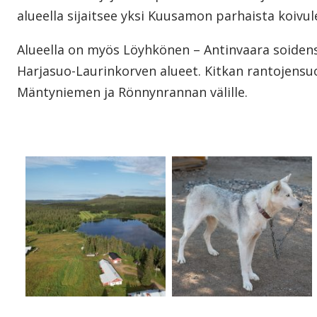
alueella sijaitsee yksi Kuusamon parhaista koivul
Alueella on myös Löyhkönen – Antinvaara soidens
Harjasuo-Laurinkorven alueet. Kitkan rantojensuoje
Mäntyniemen ja Rönnynrannan välille.
Avaa kuva