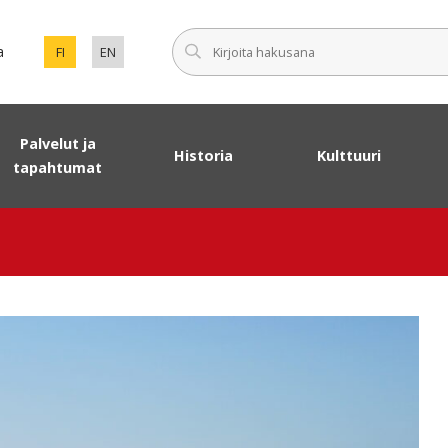
Syötä haku
a
FI
EN
VAIHDA SIVUSTON KIELEKSI SUOMI.
SET ENGLISH AS THE LANGUAGE OF THE PAGE.
Palvelut ja
Historia
Kulttuuri
tapahtumat