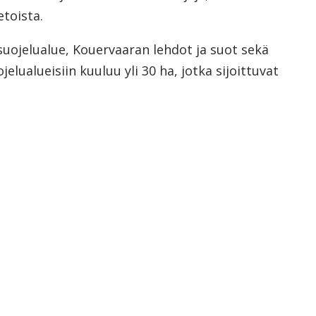
etoista.
uojelualue, Kouervaaran lehdot ja suot sekä
lualueisiin kuuluu yli 30 ha, jotka sijoittuvat
Avaa kuva