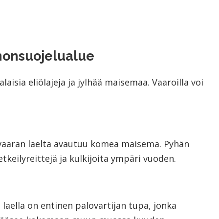
nnonsuojelualue
laisia eliölajeja ja jylhää maisemaa. Vaaroilla voi
aaran laelta avautuu komea maisema. Pyhän
tkeilyreittejä ja kulkijoita ympäri vuoden.
aella on entinen palovartijan tupa, jonka