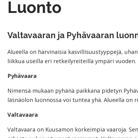
Luonto
Valtavaaran ja Pyhävaaran luo
Alueella on harvinaisia kasvillisuustyyppejä, uhana
liikkua useilla eri retkeilyreiteillä ympäri vuoden.
Pyhävaara
Nimensä mukaan pyhänä paikkana pidetyn Pyhäv
läsnäolon luonnossa voi tuntea yhä. Alueella on re
Valtavaara
Valtavaara on Kuusamon korkeimpia vaaroja. Sen l