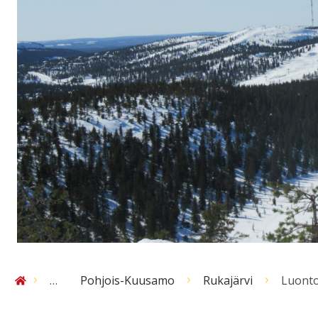
…
Pohjois-Kuusamo
Rukajärvi
Luont
Etusivu