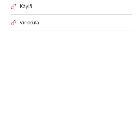
Käylä
Virkkula