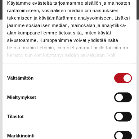
Anna palautetta
Käytämme evästeitä tarjoamamme sisällön ja mainosten
räätälöimiseen, sosiaalisen median ominaisuuksien
tukemiseen ja kävijämäärämme analysoimiseen. Lisäksi
jaamme sosiaalisen median, mainosalan ja analytiikka-
alan kumppaneillemme tietoja siitä, miten käytät
sivustoamme. Kumppanimme voivat yhdistää näitä
tietoja muihin tietoihin, joita olet antanut heille tai joita on
kerätty, kun olet käyttänyt heidän palvelujaan. Voit
muuttaa hyväksyntääsi sivuston alalaidassa olevasta
Evästeasetukset
- linkistä.
Matkailu- ja kulttuurikeskus Karhuntassu
Suostumuksen
Välttämätön
Torangintaival 2
valinta
93600 Kuusamo
p. 0408608365
Mieltymykset
info@kuusamo.fi
Tilastot
Kuusamo Karhuntassu
Kuusamo Karhuntassu
Markkinointi