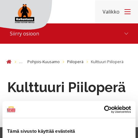
Hyppää sisältöön
Valikko
Etusivu
Siirry osioon
…
Pohjois-Kuusamo
Piiloperä
Kulttuuri Piiloperä
Etusivu
Kulttuuri Piiloperä
Tämä sivusto käyttää evästeitä