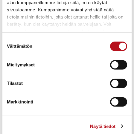
alan kumppaneillemme tietoja siitä, miten käytät
Pätsi, Reino Pätsi ja Viljami Pitkänen.
sivustoamme. Kumppanimme voivat yhdistää näitä
tietoja muihin tietoihin, joita olet antanut heille tai joita on
Kuva: Kuusamon kotiseutuarkisto.
kerätty, kun olet käyttänyt heidän palvelujaan. Voit
muuttaa hyväksyntääsi sivuston alalaidassa olevasta
Evästeasetukset
- linkistä.
Suostumuksen
Avaa kuva
Välttämätön
valinta
Mieltymykset
Tilastot
Markkinointi
Etelä-Kuusamon kylät
Näytä tiedot
Kuolio