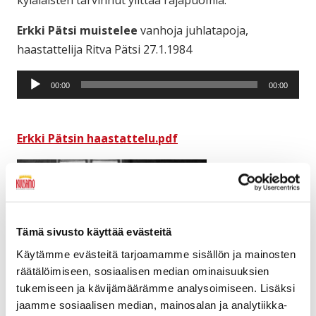
kyläläisten tarvinnut ylittää rajapuomia.
Erkki Pätsi muistelee
vanhoja juhlatapoja,
haastattelija Ritva Pätsi 27.1.1984
Äänitoistin
00:00
00:00
Erkki Pätsin haastattelu.pdf
Tämä sivusto käyttää evästeitä
Käytämme evästeitä tarjoamamme sisällön ja mainosten
räätälöimiseen, sosiaalisen median ominaisuuksien
tukemiseen ja kävijämäärämme analysoimiseen. Lisäksi
Kuva ja teksti: Erkki Pätsin talon Kontioluoman
jaamme sosiaalisen median, mainosalan ja analytiikka-
pirtissä Penttilänvaarassa 1960-luvulla. Ed. Pentti