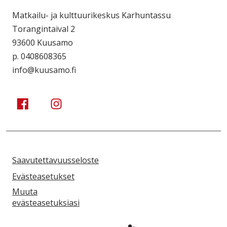
Matkailu- ja kulttuurikeskus Karhuntassu
Torangintaival 2
93600 Kuusamo
p. 0408608365
info@kuusamo.fi
Kuusamo Karhuntassu
Kuusamo Karhuntassu
Saavutettavuusseloste
Evästeasetukset
Muuta
evästeasetuksiasi