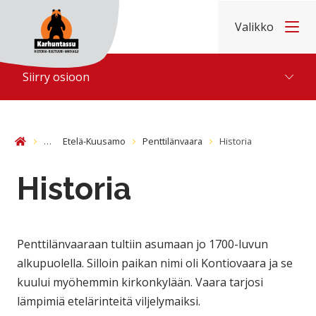
Hyppää sisältöön
Valikko
Etusivu
Siirry osioon
…
Etelä-Kuusamo
Penttilänvaara
Historia
Etusivu
Historia
Penttilänvaaraan tultiin asumaan jo 1700-luvun
alkupuolella. Silloin paikan nimi oli Kontiovaara ja se
kuului myöhemmin kirkonkylään. Vaara tarjosi
lämpimiä etelärinteitä viljelymaiksi.