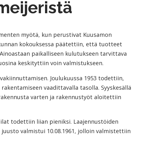
eijeristä
kymmenten myötä, kun perustivat Kuusamon
unnan kokouksessa päätettiin, että tuotteet
Ainoastaan paikalliseen kulutukseen tarvittava
osina keskityttiin voin valmistukseen.
akiinnuttamisen. Joulukuussa 1953 todettiin,
rakentamiseen vaadittavalla tasolla. Syyskesällä
akennusta varten ja rakennustyöt aloitettiin
lat todettiin liian pieniksi. Laajennustöiden
uusto valmistui 10.08.1961, jolloin valmistettiin