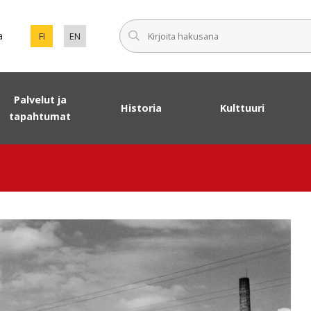
Syötä haku
a
FI
EN
VAIHDA SIVUSTON KIELEKSI SUOMI.
SET ENGLISH AS THE LANGUAGE OF THE PAGE.
Palvelut ja
Historia
Kulttuuri
tapahtumat