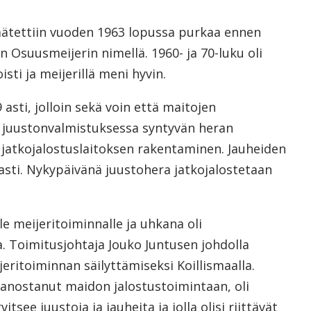
ätettiin vuoden 1963 lopussa purkaa ennen
 Osuusmeijerin nimellä. 1960- ja 70-luku oli
sti ja meijerillä meni hyvin.
 asti, jolloin sekä voin että maitojen
i juustonvalmistuksessa syntyvän heran
 jatkojalostuslaitoksen rakentaminen. Jauheiden
vasti. Nykypäivänä juustohera jatkojalostetaan
e meijeritoiminnalle ja uhkana oli
 Toimitusjohtaja Jouko Juntusen johdolla
jeritoiminnan säilyttämiseksi Koillismaalla.
anostanut maidon jalostustoimintaan, oli
ee juustoja ja jauheita ja jolla olisi riittävät