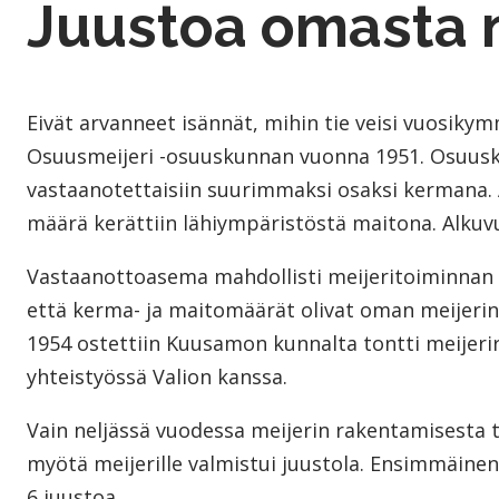
Juustoa omasta m
Eivät arvanneet isännät, mihin tie veisi vuosi
Osuusmeijeri -osuuskunnan vuonna 1951. Osuusk
vastaanotettaisiin suurimmaksi osaksi kermana. 
määrä kerättiin lähiympäristöstä maitona. Alkuvu
Vastaanottoasema mahdollisti meijeritoiminnan v
että kerma- ja maitomäärät olivat oman meijerin 
1954 ostettiin Kuusamon kunnalta tontti meijerir
yhteistyössä Valion kanssa.
Vain neljässä vuodessa meijerin rakentamisesta ti
myötä meijerille valmistui juustola. Ensimmäinen j
6 juustoa.