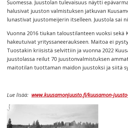
Suomessa. Juustolan tulevaisuus näytti epävarma
halusivat juuston valmistuksen jatkuvan Kuusam
lunastivat juustomeijerin itselleen. Juustola sa
Vuonna 2016 tiukan taloustilanteen vuoksi sek
hakeutuivat yrityssaneeraukseen. Maitoa ei pystyt
Tuostakin kriisistä selvittiin ja vuonna 2022 Ku
juustolassa reilut 70 juustonvalmistuksen ammatti
maitotilan tuottaman maidon juustoksi ja siitä s
Lue lisää:
www.kuusamonjuusto.fi/kuusamon-juusto-