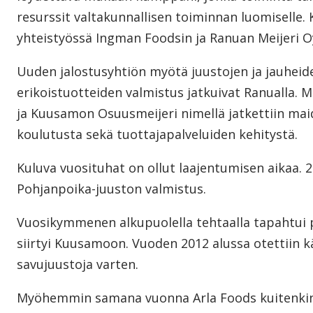
resurssit valtakunnallisen toiminnan luomiselle
yhteistyössä Ingman Foodsin ja Ranuan Meijeri Oy
Uuden jalostusyhtiön myötä juustojen ja jauheid
erikoistuotteiden valmistus jatkuivat Ranualla. Mai
ja Kuusamon Osuusmeijeri nimellä jatkettiin mai
koulutusta sekä tuottajapalveluiden kehitystä.
Kuluva vuosituhat on ollut laajentumisen aikaa. 2
Pohjanpoika-juuston valmistus.
Vuosikymmenen alkupuolella tehtaalla tapahtui p
siirtyi Kuusamoon. Vuoden 2012 alussa otettiin 
savujuustoja varten.
Myöhemmin samana vuonna Arla Foods kuitenkin 