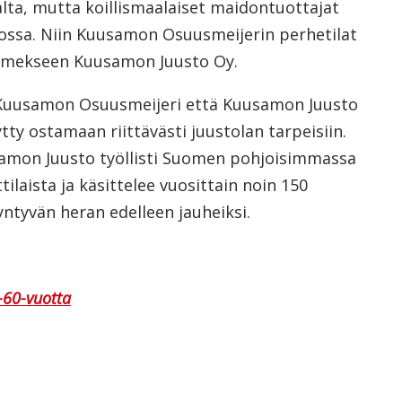
lta, mutta koillismaalaiset maidontuottajat
ossa. Niin Kuusamon Osuusmeijerin perhetilat
i nimekseen Kuusamon Juusto Oy.
ä Kuusamon Osuusmeijeri että Kuusamon Juusto
ty ostamaan riittävästi juustolan tarpeisiin.
usamon Juusto työllisti Suomen pohjoisimmassa
laista ja käsittelee vuosittain noin 150
yntyvän heran edelleen jauheiksi.
60-vuotta