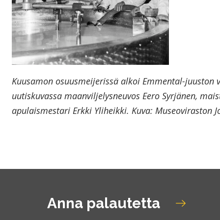
Kuusamon osuusmeijerissä alkoi Emmental-juuston va
uutiskuvassa maanviljelysneuvos Eero Syrjänen, maiste
apulaismestari Erkki Yliheikki. Kuva: Museoviraston J
Anna palautetta