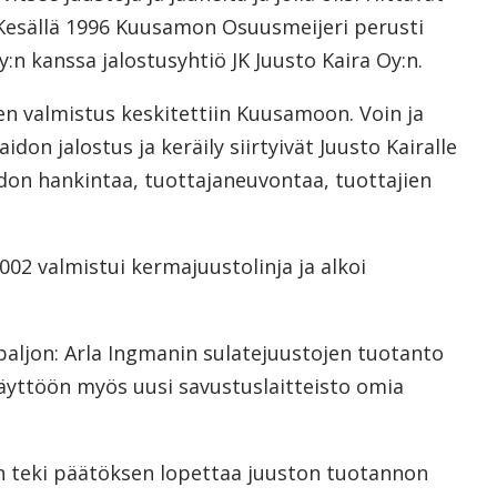
. Kesällä 1996 Kuusamon Osuusmeijeri perusti
:n kanssa jalostusyhtiö JK Juusto Kaira Oy:n.
en valmistus keskitettiin Kuusamoon. Voin ja
don jalostus ja keräily siirtyivät Juusto Kairalle
don hankintaa, tuottajaneuvontaa, tuottajien
002 valmistui kermajuustolinja ja alkoi
aljon: Arla Ingmanin sulatejuustojen tuotanto
käyttöön myös uusi savustuslaitteisto omia
teki päätöksen lopettaa juuston tuotannon