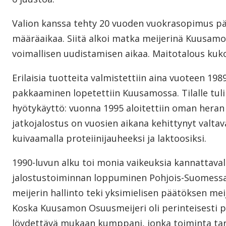
Valion kanssa tehty 20 vuoden vuokrasopimus pä
määräaikaa. Siitä alkoi matka meijerinä Kuusamon
voimallisen uudistamisen aikaa. Maitotalous kukoi
Erilaisia tuotteita valmistettiin aina vuoteen 1989
pakkaaminen lopetettiin Kuusamossa. Tilalle tul
hyötykäyttö: vuonna 1995 aloitettiin oman heran
jatkojalostus on vuosien aikana kehittynyt valta
kuivaamalla proteiinijauheeksi ja laktoosiksi.
1990-luvun alku toi monia vaikeuksia kannattavall
jalostustoiminnan loppuminen Pohjois-Suomessa.
meijerin hallinto teki yksimielisen päätöksen mei
Koska Kuusamon Osuusmeijeri oli perinteisesti p
löydettävä mukaan kumppani, jonka toiminta tarvits