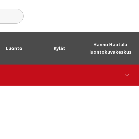
sanat
Hannu Hautala
Luonto
Kylät
luontokuvakeskus