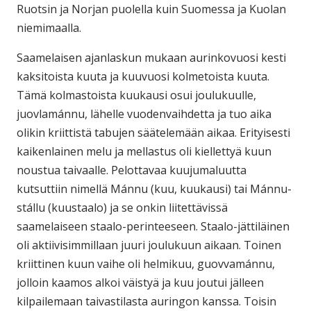
Ruotsin ja Norjan puolella kuin Suomessa ja Kuolan
niemimaalla.
Saamelaisen ajanlaskun mukaan aurinkovuosi kesti
kaksitoista kuuta ja kuuvuosi kolmetoista kuuta.
Tämä kolmastoista kuukausi osui joulukuulle,
juovlamánnu, lähelle vuodenvaihdetta ja tuo aika
olikin kriittistä tabujen säätelemään aikaa. Erityisesti
kaikenlainen melu ja mellastus oli kiellettyä kuun
noustua taivaalle. Pelottavaa kuujumaluutta
kutsuttiin nimellä Mánnu (kuu, kuukausi) tai Mánnu-
stállu (kuustaalo) ja se onkin liitettävissä
saamelaiseen staalo-perinteeseen. Staalo-jättiläinen
oli aktiivisimmillaan juuri joulukuun aikaan. Toinen
kriittinen kuun vaihe oli helmikuu, guovvamánnu,
jolloin kaamos alkoi väistyä ja kuu joutui jälleen
kilpailemaan taivastilasta auringon kanssa. Toisin