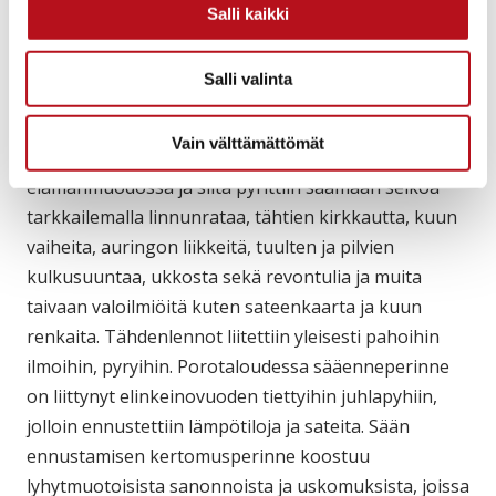
Salli kaikki
riskialtista, sillä suuttunut revontuli saattoi
laskeutua alas ja tappaa pilkkaajansa.
Salli valinta
Säätä saatettiin ennustaa tarkkailemalla tähtitaivaan
ilmiöitä ja sääolosuhteita erityisesti merkkipäivinä.
Vain välttämättömät
Sää oli hallitseva ja keskeinen tekijä saamelaisten
elämänmuodossa ja siitä pyrittiin saamaan selkoa
tarkkailemalla linnunrataa, tähtien kirkkautta, kuun
vaiheita, auringon liikkeitä, tuulten ja pilvien
kulkusuuntaa, ukkosta sekä revontulia ja muita
taivaan valoilmiöitä kuten sateenkaarta ja kuun
renkaita. Tähdenlennot liitettiin yleisesti pahoihin
ilmoihin, pyryihin. Porotaloudessa sääenneperinne
on liittynyt elinkeinovuoden tiettyihin juhlapyhiin,
jolloin ennustettiin lämpötiloja ja sateita. Sään
ennustamisen kertomusperinne koostuu
lyhytmuotoisista sanonnoista ja uskomuksista, joissa