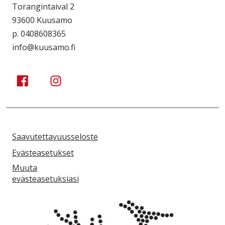
Torangintaival 2
93600 Kuusamo
p. 0408608365
info@kuusamo.fi
Kuusamo Karhuntassu
Kuusamo Karhuntassu
Saavutettavuusseloste
Evästeasetukset
Muuta
evästeasetuksiasi