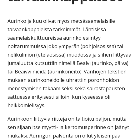
Aurinko ja kuu olivat myös metsäsaamelaisille
taivaankappaleista tärkeimmät. Läntisissä
saamelaiskulttuureissa aurinko esiintyy
noitarummuissa joko ympyrän (pohjoisosissa) tai
nelikulmion (eteläosissa) muodossa ja siihen liittyvää
jumaluutta kutsuttiin nimellä Beaivi (aurinko, päivä)
tai Beaivvi nieida (aurinkoneito). Vanhojen tekstien
mukaan aurinkoneidolle uhrattiin poronhoidon
menestymisen takaamiseksi sekä sairastapausten
sattuessa erityisesti silloin, kun kyseessä oli
heikkomielisyys.
Aurinkoon liittyviä riittejä on taltioitu paljon, mutta
sen sijaan itse myytti- ja kertomusperinne on jäänyt
niukaksi. Auringon palvonta on ollut yleisempää