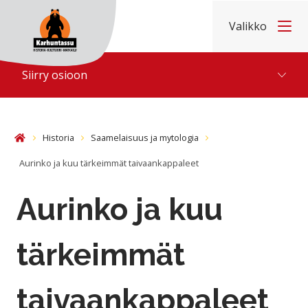
Hyppää sisältöön
Valikko
Etusivu
Siirry osioon
Historia
Saamelaisuus ja mytologia
Etusivu
Aurinko ja kuu tärkeimmät taivaankappaleet
Aurinko ja kuu
tärkeimmät
taivaankappaleet