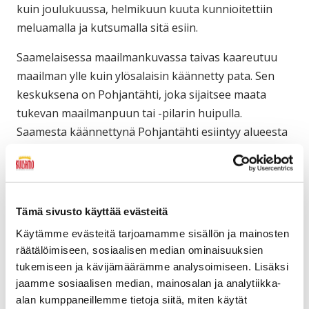
kuin joulukuussa, helmikuun kuuta kunnioitettiin
meluamalla ja kutsumalla sitä esiin.
Saamelaisessa maailmankuvassa taivas kaareutuu
maailman ylle kuin ylösalaisin käännetty pata. Sen
keskuksena on Pohjantähti, joka sijaitsee maata
tukevan maailmanpuun tai -pilarin huipulla.
Saamesta käännettynä Pohjantähti esiintyy alueesta
riippuen nimellä ”maailman patsas”, ”taivaan patsas”,
”napatähti” ja ”pohjannaula”. Myös suomen kielessä
Pohjantähti esiintyy joskus nimellä “naulatähti”.
Vanhimpia saamelaisuskomuksia on maailmanloppu
Tämä sivusto käyttää evästeitä
taivaankannen pudotessa, kun sitä kannatteleva
Käytämme evästeitä tarjoamamme sisällön ja mainosten
tukipylväs sortuu.
räätälöimiseen, sosiaalisen median ominaisuuksien
tukemiseen ja kävijämäärämme analysoimiseen. Lisäksi
Kointähti eli Venus on saameksi Guovssonásti
jaamme sosiaalisen median, mainosalan ja analytiikka-
(guovssu sarastus, iltahämy, násti tähti). Kun iltatähti
alan kumppaneillemme tietoja siitä, miten käytät