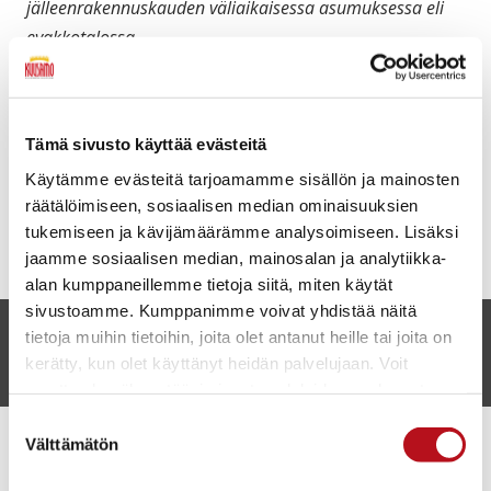
jälleenrakennuskauden väliaikaisessa asumuksessa eli
evakkotalossa.
Virtuaalisesti taloon pääset tutustumaan
tästä.
Linkki
vie kaupunkiopas Atlan sisältöihin.
Tämä sivusto käyttää evästeitä
Käytämme evästeitä tarjoamamme sisällön ja mainosten
räätälöimiseen, sosiaalisen median ominaisuuksien
tukemiseen ja kävijämäärämme analysoimiseen. Lisäksi
jaamme sosiaalisen median, mainosalan ja analytiikka-
alan kumppaneillemme tietoja siitä, miten käytät
sivustoamme. Kumppanimme voivat yhdistää näitä
tietoja muihin tietoihin, joita olet antanut heille tai joita on
Anna palautetta
kerätty, kun olet käyttänyt heidän palvelujaan. Voit
muuttaa hyväksyntääsi sivuston alalaidassa olevasta
Evästeasetukset
- linkistä.
Suostumuksen
Välttämätön
valinta