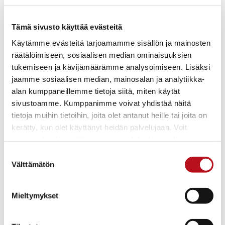
saakka, jolloin viimeiset saksalaiset perääntyivät
Norjaan. Taakseen saksalaiset joukot jättivät
Tämä sivusto käyttää evästeitä
tuhotun Lapin. Kuusamo oli ensimmäisiä
Käytämme evästeitä tarjoamamme sisällön ja mainosten
saksalaisten joukkojen totaalisesti tuhoamia
räätälöimiseen, sosiaalisen median ominaisuuksien
kohteita.
tukemiseen ja kävijämäärämme analysoimiseen. Lisäksi
jaamme sosiaalisen median, mainosalan ja analytiikka-
Ensimmäiset kuusamolaiset siviilit palasivat kotiin
alan kumppaneillemme tietoja siitä, miten käytät
marraskuussa 1944, suurin osa kesään 1945
sivustoamme. Kumppanimme voivat yhdistää näitä
mennessä. Palatessaan useimmat löysivät kotinsa
tietoja muihin tietoihin, joita olet antanut heille tai joita on
poltettuina, vain muutamat sivukylät olivat säilyneet
kerätty, kun olet käyttänyt heidän palvelujaan. Voit
tuholta.
muuttaa hyväksyntääsi sivuston alalaidassa olevasta
Evästeasetukset
- linkistä.
Suostumuksen
Edessä palaajilla oli jättiläismäinen jälleenrakennus.
Välttämätön
valinta
Jatkosodan ja Lapin sodan taisteluissa kaatui
Mieltymykset
yhteensä 401 kuusamolaista.