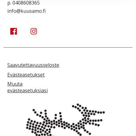
p. 0408608365
info@kuusamo.fi
Kuusamo Karhuntassu
Kuusamo Karhuntassu
Saavutettavuusseloste
Evästeasetukset
Muuta
evästeasetuksiasi