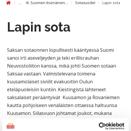
…
III. Suomen itsenäinen…
Sotavuodet
Lapin sota
Etusivu
Lapin sota
Saksan sotaonnen lopullisesti kääntyessä Suomi
sanoi irti aseveljeyden ja teki erillisrauhan
Neuvostoliiton kanssa, mikä johti Suomen sotaan
Saksaa vastaan. Valmistelevana toimena
kuusamolaiset siviilit evakuoitiin Oulun
eteläpuoleisiin kuntiin. Kiestingistä lähteneet
saksalaiset perääntyivät Kuusamon ja Rovaniemen
kautta pohjoiseen venäläisten ottaessa haltuunsa
Kuusamon. Siilasvuon johtamat joukot, mukana
myös Kuusamon miehiä, ajoivat saksalaisia takaa.
Nämä Lapin sodan taistelut kestivät huhtikuulle 1945