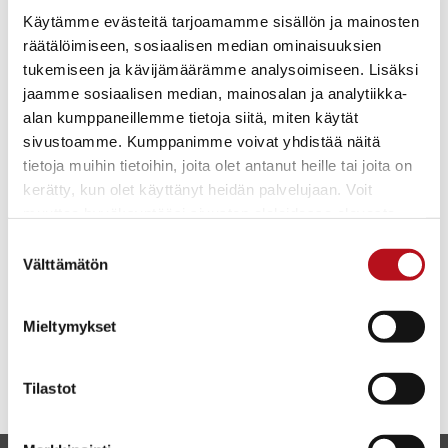
järjestelmällinen kuvaaja, jolle metsä oli pyhä ja jolle
Käytämme evästeitä tarjoamamme sisällön ja mainosten
puut puhuivat.
räätälöimiseen, sosiaalisen median ominaisuuksien
tukemiseen ja kävijämäärämme analysoimiseen. Lisäksi
Koivusen elämänkulkua määrittivät hänen
jaamme sosiaalisen median, mainosalan ja analytiikka-
kokemansa kolme sotaa ja kaksi evakkomatkaa. Ne
alan kumppaneillemme tietoja siitä, miten käytät
jättivät sieluun pelon, jonka kanssa hän taisteli
sivustoamme. Kumppanimme voivat yhdistää näitä
elämänsä ajan. Koivusen öljyvärityöt luovutetuilta
tietoja muihin tietoihin, joita olet antanut heille tai joita on
rajantakaisilta alueilta Paanajärveltä ja luonnokset
kerätty, kun olet käyttänyt heidän palvelujaan. Voit
evakkomatkoilta kertovat herkkyydestä, jolla taiteilija
muuttaa hyväksyntääsi sivuston alalaidassa olevasta
käsitteli niin henkilökohtaisen elämänsä kuin koko
Evästeasetukset
- linkistä.
Suostumuksen
maailmankin suuria järistyksiä.
Välttämätön
valinta
Näyttely on esillä Karhuntassussa 16.6.-31.12.2026
Mieltymykset
Tilastot