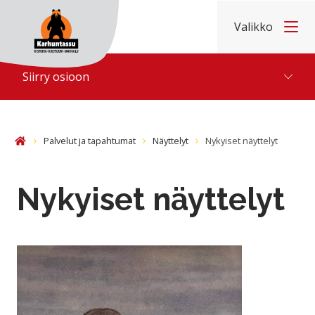
Hyppää sisältöön
Valikko
Etusivu
Siirry osioon
Palvelut ja tapahtumat
Näyttelyt
Nykyiset näyttelyt
Etusivu
Nykyiset näyttelyt