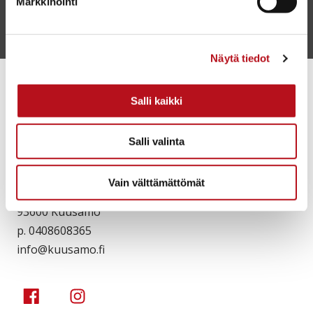
Markkinointi
Anna palautetta
Näytä tiedot
Salli kaikki
Salli valinta
Matkailu- ja kulttuurikeskus Karhuntassu
Vain välttämättömät
Torangintaival 2
93600 Kuusamo
p. 0408608365
info@kuusamo.fi
Kuusamo Karhuntassu
Kuusamo Karhuntassu