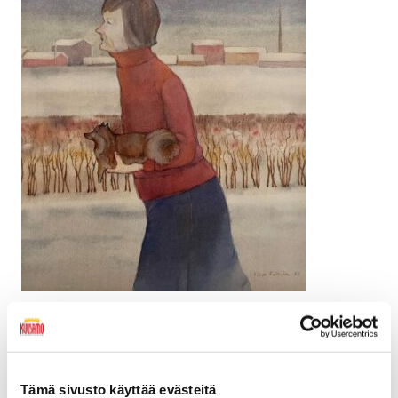
Lahja Koivunen – Koillisen rajaseudun ikuistaja
Taiteilija Lahja Koivunen (1898-1989) oli
ensimmäinen kuusamolaisen luonnon
Tämä sivusto käyttää evästeitä