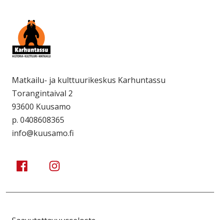
Matkailu- ja kulttuurikeskus Karhuntassu
Torangintaival 2
93600 Kuusamo
p. 0408608365
info@kuusamo.fi
Kuusamo Karhuntassu
Kuusamo Karhuntassu