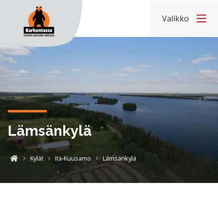
Hyppää sisältöön
Valikko
Etusivu
Lämsänkylä
Kylät
Itä-Kuusamo
Lämsänkylä
Etusivu