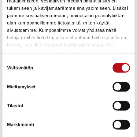
räätälöimiseen, sosiaalisen median ominaisuuksien
tukemiseen ja kävijämäärämme analysoimiseen. Lisäksi
jaamme sosiaalisen median, mainosalan ja analytiikka-
00:00
02:26
alan kumppaneillemme tietoja siitä, miten käytät
sivustoamme. Kumppanimme voivat yhdistää näitä
tietoja muihin tietoihin, joita olet antanut heille tai joita on
kerätty, kun olet käyttänyt heidän palvelujaan. Voit
muuttaa hyväksyntääsi sivuston alalaidassa olevasta
Itä-Kuusamon kylät
Evästeasetukset
- linkistä.
Suostumuksen
Välttämätön
valinta
Mieltymykset
Tilastot
Markkinointi