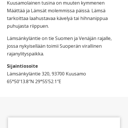
Kuusamolainen tusina on muuten kymmenen
Määttää ja Lämsät molemmissa päissä. Lämsä
tarkoittaa laahustavaa kävelyä tai hihnanippua
puhujasta riippuen.
Lämsänkyläntie on tie Suomen ja Venäjän rajalle,
jossa nykyisellään toimii Suoperän virallinen
rajanylityspaikka.
Sijaintiosoite
Lämsänkyläntie 320, 93700 Kuusamo
65°50’13.8″N 29°55’52.1″E