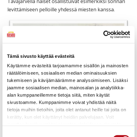
Tavajärvellä naiset osallistuivat esimerkiksi sonnan
levittämiseen pelloille yhdessä miesten kanssa.
Tämä sivusto käyttää evästeitä
Käytämme evästeitä tarjoamamme sisällön ja mainosten
räätälöimiseen, sosiaalisen median ominaisuuksien
tukemiseen ja kävijämäärämme analysoimiseen. Lisäksi
jaamme sosiaalisen median, mainosalan ja analytiikka-
alan kumppaneillemme tietoja siitä, miten käytät
sivustoamme. Kumppanimme voivat yhdistää näitä
tietoja muihin tietoihin, joita olet antanut heille tai joita on
Juuso ja Lotta Manninen. (Maija Alajuuman kuva-arkisto)
kerätty, kun olet käyttänyt heidän palvelujaan. Voit
muuttaa hyväksyntääsi sivuston alalaidassa olevasta
Evästeasetukset
- linkistä.
Suostumuksen