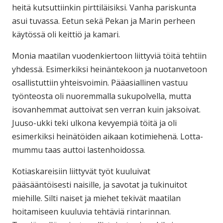
heitä kutsuttiinkin pirttiläisiksi. Vanha pariskunta
asui tuvassa. Eetun sekä Pekan ja Marin perheen
käytössä oli keittiö ja kamari.
Monia maatilan vuodenkiertoon liittyviä töitä tehtiin
yhdessä. Esimerkiksi heinäntekoon ja nuotanvetoon
osallistuttiin yhteisvoimin. Pääasiallinen vastuu
työnteosta oli nuoremmalla sukupolvella, mutta
isovanhemmat auttoivat sen verran kuin jaksoivat.
Juuso-ukki teki ulkona kevyempiä töitä ja oli
esimerkiksi heinätöiden aikaan kotimiehenä. Lotta-
mummu taas auttoi lastenhoidossa.
Kotiaskareisiin liittyvät työt kuuluivat
pääsääntöisesti naisille, ja savotat ja tukinuitot
miehille. Silti naiset ja miehet tekivät maatilan
hoitamiseen kuuluvia tehtäviä rintarinnan.