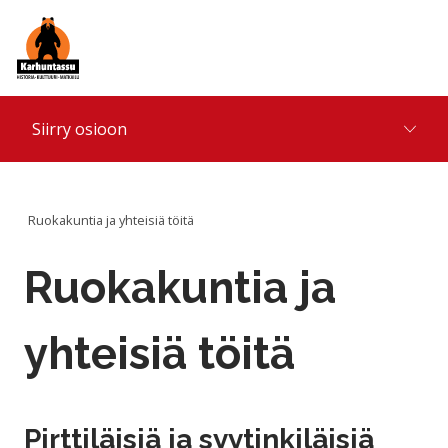
Hyppää sisältöön
Siirry osioon
Ruokakuntia ja yhteisiä töitä
Ruokakuntia ja
yhteisiä töitä
Pirttiläisiä ja syytinkiläisiä