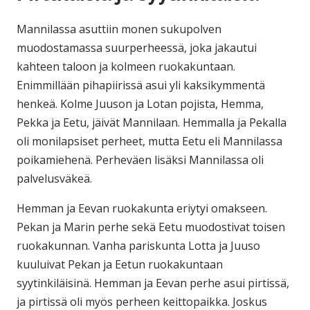
Mannilassa asuttiin monen sukupolven
muodostamassa suurperheessä, joka jakautui
kahteen taloon ja kolmeen ruokakuntaan.
Enimmillään pihapiirissä asui yli kaksikymmentä
henkeä. Kolme Juuson ja Lotan pojista, Hemma,
Pekka ja Eetu, jäivät Mannilaan. Hemmalla ja Pekalla
oli monilapsiset perheet, mutta Eetu eli Mannilassa
poikamiehenä. Perheväen lisäksi Mannilassa oli
palvelusväkeä.
Hemman ja Eevan ruokakunta eriytyi omakseen.
Pekan ja Marin perhe sekä Eetu muodostivat toisen
ruokakunnan. Vanha pariskunta Lotta ja Juuso
kuuluivat Pekan ja Eetun ruokakuntaan
syytinkiläisinä. Hemman ja Eevan perhe asui pirtissä,
ja pirtissä oli myös perheen keittopaikka. Joskus