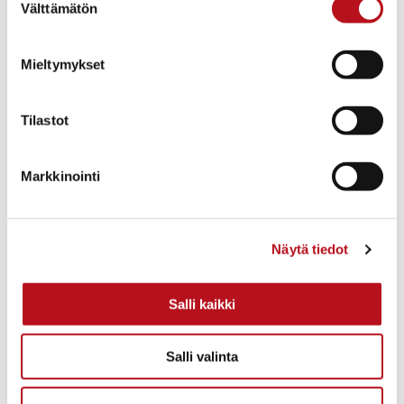
Välttämätön
valinta
Mieltymykset
Tilastot
Markkinointi
Näytä tiedot
Sohvi ja Iikka Manninen. (Kuva: Maija Alajuuman kuva-
arkisto)
Salli kaikki
Salli valinta