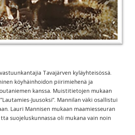
 vastuunkantajia Tavajärven kyläyhteisössä.
ninen köyhäinhoidon piirimiehenä ja
 Koutaniemen kanssa. Muistitietojen mukaan
 ”Lautamies-Juusoksi”. Mannilan väki osallistui
aan. Lauri Mannisen mukaan maamiesseuran
utta suojeluskunnassa oli mukana vain noin