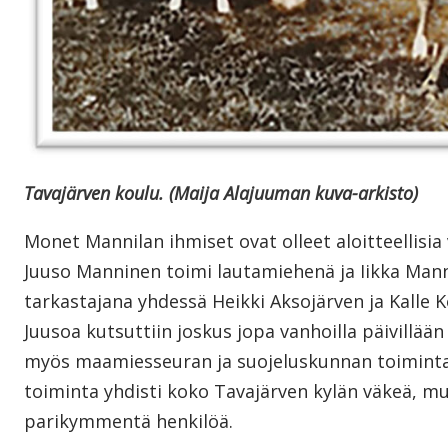
Tavajärven koulu. (Maija Alajuuman kuva-arkisto)
Monet Mannilan ihmiset ovat olleet aloitteellisia
Juuso Manninen toimi lautamiehenä ja Iikka Man
tarkastajana yhdessä Heikki Aksojärven ja Kalle
Juusoa kutsuttiin joskus jopa vanhoilla päivillään
myös maamiesseuran ja suojeluskunnan toimint
toiminta yhdisti koko Tavajärven kylän väkeä, m
parikymmentä henkilöä.