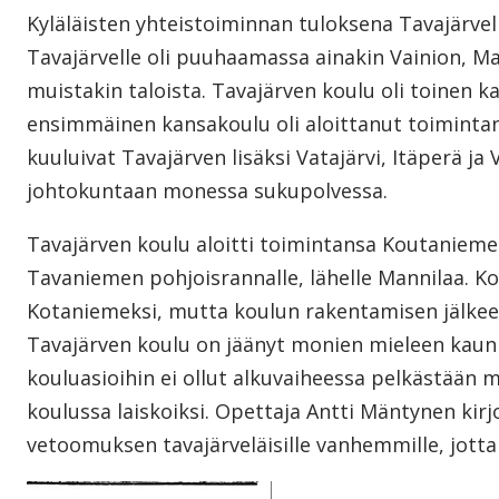
Kyläläisten yhteistoiminnan tuloksena Tavajärvel
Tavajärvelle oli puuhaamassa ainakin Vainion, Ma
muistakin taloista. Tavajärven koulu oli toinen 
ensimmäinen kansakoulu oli aloittanut toimintansa 
kuuluivat Tavajärven lisäksi Vatajärvi, Itäperä ja 
johtokuntaan monessa sukupolvessa.
Tavajärven koulu aloitti toimintansa Koutanieme
Tavaniemen pohjoisrannalle, lähelle Mannilaa. K
Kotaniemeksi, mutta koulun rakentamisen jälkeen
Tavajärven koulu on jäänyt monien mieleen kaun
kouluasioihin ei ollut alkuvaiheessa pelkästään m
koulussa laiskoiksi. Opettaja Antti Mäntynen kirj
vetoomuksen tavajärveläisille vanhemmille, jotta