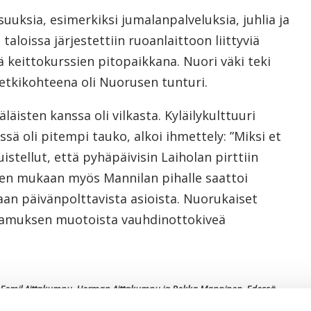
isuuksia, esimerkiksi jumalanpalveluksia, juhlia ja
oissa järjestettiin ruoanlaittoon liittyviä
 keittokurssien pitopaikkana. Nuori väki teki
etkikohteena oli Nuorusen tunturi.
isten kanssa oli vilkasta. Kyläilykulttuuri
lyssä oli pitempi tauko, alkoi ihmettely: ”Miksi et
stellut, että pyhäpäivisin Laiholan pirttiin
jen mukaan myös Mannilan pihalle saattoi
an päivänpolttavista asioista. Nuorukaiset
akamuksen muotoista vauhdinottokiveä
a Eemil Aittakumpu, Herman Aittakumpu ja Pekka Manninen. Edessä
Kuva: Maija Alajuuman kuva-arkisto)