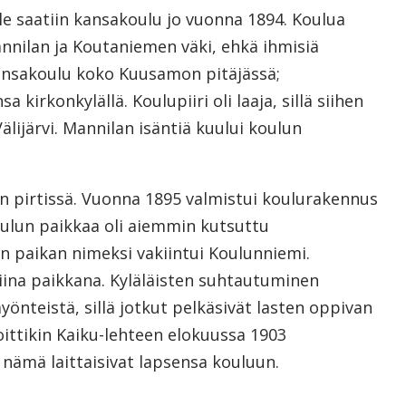
le saatiin kansakoulu jo vuonna 1894. Koulua
nnilan ja Koutaniemen väki, ehkä ihmisiä
kansakoulu koko Kuusamon pitäjässä;
kirkonkylällä. Koulupiiri oli laaja, sillä siihen
Välijärvi. Mannilan isäntiä kuului koulun
n pirtissä. Vuonna 1895 valmistui koulurakennus
oulun paikkaa oli aiemmin kutsuttu
 paikan nimeksi vakiintui Koulunniemi.
iina paikkana. Kyläläisten suhtautuminen
yönteistä, sillä jotkut pelkäsivät lasten oppivan
oittikin Kaiku-lehteen elokuussa 1903
 nämä laittaisivat lapsensa kouluun.