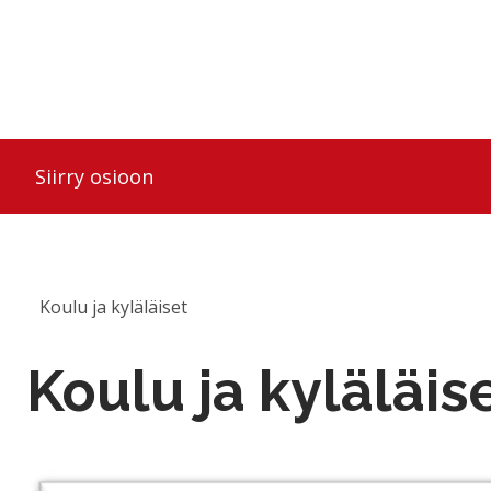
Hyppää sisältöön
Siirry osioon
Koulu ja kyläläiset
Koulu ja kyläläis