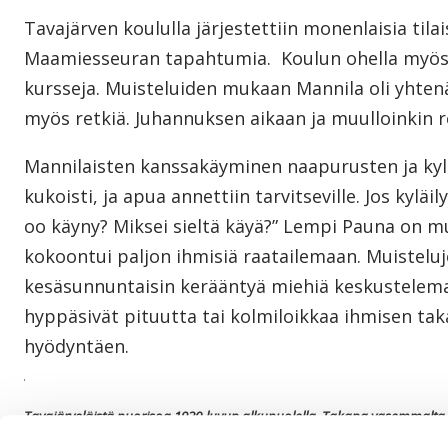
Tavajärven koululla järjestettiin monenlaisia tila
Maamiesseuran tapahtumia. Koulun ohella myös tal
kursseja. Muisteluiden mukaan Mannila oli yhtenä
myös retkiä. Juhannuksen aikaan ja muulloinkin r
Mannilaisten kanssakäyminen naapurusten ja kylälä
kukoisti, ja apua annettiin tarvitseville. Jos kyläi
oo käyny? Miksei sieltä käyä?” Lempi Pauna on mui
kokoontui paljon ihmisiä raatailemaan. Muistelu
kesäsunnuntaisin kerääntyä miehiä keskustelema
hyppäsivät pituutta tai kolmiloikkaa ihmisen t
hyödyntäen.
Tavajärveläistä nuorisoa 1920-luvun alkupuolella. Takana vasemmalt
oikealla Iida Stjerna (os. Kiviniemi), muut henkilöt tunnistamattomia. (